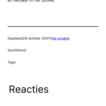
en verdwijn in het donker.
Geplaatst
28 oktober 2007
in
De schakel
door
Gerard
Tags:
Reacties