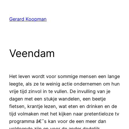
Ga
naar
Gerard Koopman
de
inhoud
Veendam
Het leven wordt voor sommige mensen een lange
leegte, als ze te weinig actie ondernemen om hun
vrije tijd zinvol in te vullen. De invulling van je
dagen met een stukje wandelen, een beetje
fietsen, krantje lezen, wat eten en drinken en de
tijd volmaken met het kijken naar pretentieloze tv
programma â€˜s kan voor de een meer dan
voldoende zijn en voor de ander dodelijk