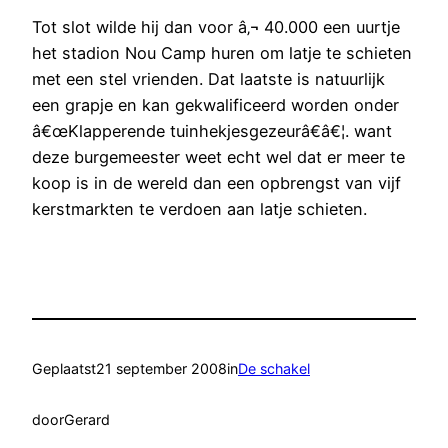
Tot slot wilde hij dan voor â‚¬ 40.000 een uurtje
het stadion Nou Camp huren om latje te schieten
met een stel vrienden. Dat laatste is natuurlijk
een grapje en kan gekwalificeerd worden onder
â€œKlapperende tuinhekjesgezeurâ€â€¦. want
deze burgemeester weet echt wel dat er meer te
koop is in de wereld dan een opbrengst van vijf
kerstmarkten te verdoen aan latje schieten.
Geplaatst
21 september 2008
in
De schakel
door
Gerard