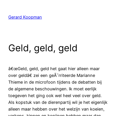
Ga
naar
Gerard Koopman
de
inhoud
Geld, geld, geld
â€œGeld, geld, geld het gaat hier alleen maar
over geldâ€ zei een geÃ¯rriteerde Marianne
Thieme in de microfoon tijdens de debatten bij
de algemene beschouwingen. Ik moet eerlijk
toegeven het ging ook wel heel veel over geld.
Als kopstuk van de dierenpartij wil je het eigenlijk
alleen maar hebben over het welzijn van koeien,
varkens, kippen en konijnen hebben maar dan