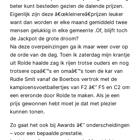
beter kunt besteden gezien de dalende prijzen.
Eigenlijk zijn deze â€œkleinereâ€prijzen leuker
want dan worden er elke maand gemiddeld twee
mensen gelukkig in elke gemeente .Of, blijft toch
de Jackpot de grote droom?
Na deze overpeinzingen ga ik maar weer over op
de orde van de dag. Toen ik zaterdag mijn krantje
uit Rolde haalde zag ik rijen trotse ouders en nog
trotsere opaâ€™s en omaâ€™s toen de kar van
Rudie Smit vanaf de Boerbos vertrok met de
kampioensvoetballertjes van F2 â€“ F5 en C2 om
een ereronde door Rolde te maken. Als je een
prijs gewonnen hebt moet je dat met plezier
kunnen tonen.
Zo gaat het ook bij Awards â€“ onderscheidingen
– voor een bepaalde prestatie.