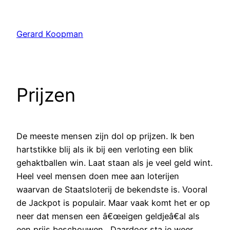
Ga
naar
Gerard Koopman
de
inhoud
Prijzen
De meeste mensen zijn dol op prijzen. Ik ben
hartstikke blij als ik bij een verloting een blik
gehaktballen win. Laat staan als je veel geld wint.
Heel veel mensen doen mee aan loterijen
waarvan de Staatsloterij de bekendste is. Vooral
de Jackpot is populair. Maar vaak komt het er op
neer dat mensen een â€œeigen geldjeâ€al als
een prijs beschouwen . Daardoor sta je weer