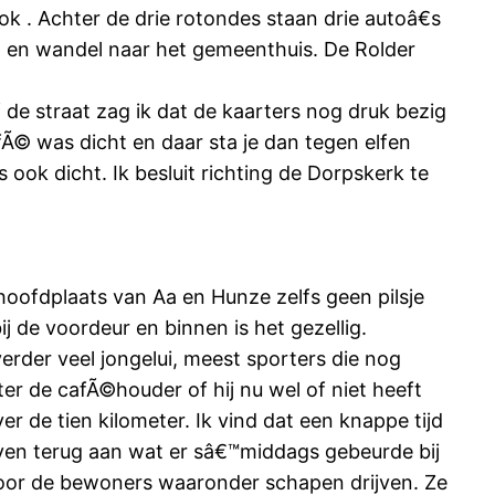
ok . Achter de drie rotondes staan drie autoâ€s
eeg en wandel naar het gemeenthuis. De Rolder
de straat zag ik dat de kaarters nog druk bezig
fÃ© was dicht en daar sta je dan tegen elfen
ok dicht. Ik besluit richting de Dorpskerk te
e hoofdplaats van Aa en Hunze zelfs geen pilsje
j de voordeur en binnen is het gezellig.
rder veel jongelui, meest sporters die nog
eter de cafÃ©houder of hij nu wel of niet heeft
 de tien kilometer. Ik vind dat een knappe tijd
 even terug aan wat er sâ€™middags gebeurde bij
oor de bewoners waaronder schapen drijven. Ze