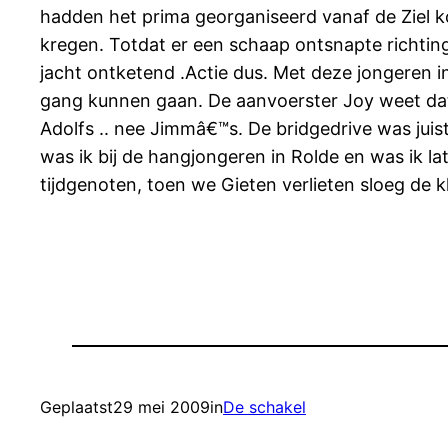
hadden het prima georganiseerd vanaf de Ziel k
kregen. Totdat er een schaap ontsnapte richtin
jacht ontketend .Actie dus. Met deze jongeren i
gang kunnen gaan. De aanvoerster Joy weet dat
Adolfs .. nee Jimmâ€™s. De bridgedrive was ju
was ik bij de hangjongeren in Rolde en was ik lat
tijdgenoten, toen we Gieten verlieten sloeg de klo
Geplaatst
29 mei 2009
in
De schakel