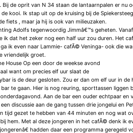
 Bij de oprit van N 34 staan de lantaarnpalen er nu o
 de kooi. Ik stap uit op de kruising bij de Spiekerst
iets , maar ja hij is ook van milieuzaken.
chting Adolfs tegenwoordig Jimmâ€™s geheten. Vanaf 
 ik dat het zeker nog een half uur zou duren. Het ca
ga ik even naar Lammie- cafÃ© Veninga- ook die was o
vriendelijk groet.
ij The House Op een door de weekse avond
maal want om precies elf uur slaat de
nybar is de deur gesloten. Zou er dan om elf uur in d
ar te gaan. Hier is nog reuring, sporttassen liggen bi
donderdagavond. Aan de bar een ouder echtpaar en ve
is een discussie aan de gang tussen drie jongelui en P
 tijd gezet te hebben van 44 minuten en nog wat over
st bij hem. Met al deze jongeren in het cafÃ© denk ik
ngjongerenâ€ hadden daar een programma geregeld v