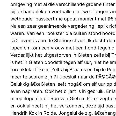
omgeving met al die verschillende groene tinten.
bij de hangplek en voetballen er twee jongens in
wethouder passeert me opdat moment met â€¦de f
Na een zeer geanimeerde vergadering liep ik ri
waren. Van een rookster die buiten stond hoorde
sâ€˜avonds aan de Stationsstraat. Ik dacht dan 
lopen en kom een vrouw met een hond tegen die 
Verder lijkt het uitgestorven in Gieten zelfs b
is het in Gieten doodstil tegen elf uur, niet hele
torenklok elf keer. Zelfs bij Braams en bij de Po
meer te scoren zijn ? Ik besluit naar de PÃ©GÃ© b
Gelukkig â€œGieten leeft nogâ€ om elf uur op 
even napraten. Ook het biljart is in gebruik. Er 
meegelopen in de Run van Gieten. Peter zegt een
en ook al heeft hij het verzonnen, deze tijd pa
Hendrik Kok in Rolde. Jongelui de z.g. â€œha