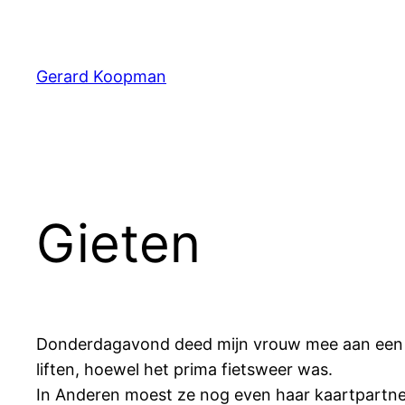
Ga
naar
de
Gerard Koopman
inhoud
Gieten
Donderdagavond deed mijn vrouw mee aan een bri
liften, hoewel het prima fietsweer was.
In Anderen moest ze nog even haar kaartpartner