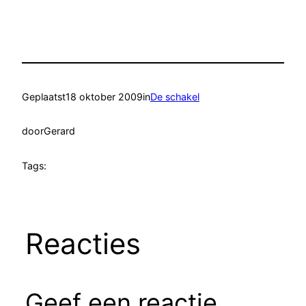
Geplaatst
18 oktober 2009
in
De schakel
door
Gerard
Tags:
Reacties
Geef een reactie