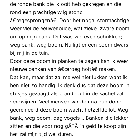
de ronde bank die ik ooit heb gekregen en die
rond een prachtige wilg stond
â€œgesprongenâ€. Door het nogal stormachtige
weer viel de eeuwenoude, wat zieke, zware boom
om op mijn bank. Dat was wel even schrikken;
weg bank, weg boom. Nu ligt er een boom dwars
bij mij in de tuin.
Door deze boom in planken te zagen kan ik weer
nieuwe banken van â€œroeg holtâ€ maken.
Dat kan, maar dat zal me wel niet lukken want ik
ben niet zo handig. Ik denk dus dat deze boom in
stukjes gezaagd als brandhout in de kachel zal
verdwijnen. Veel mensen worden na hun dood
gecremeerd deze boom wacht hetzelfde lot. Weg
bank, weg boom, dag vogels .. Banken die lekker
zitten en die voor nog gÃ¨Ã¨n geld te koop zijn,
het zal mijn tijd wel duren.