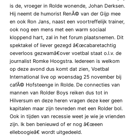
is de, vroeger in Rolde wonende, Johan Derksen.
Hij neemt de humorist RenÃ© van der Gijp mee
en ook Ron Jans, naast een voortreffelijk trainer,
ook nog een mens met een warm sociaal
kloppend hart, zal in het forum plaatsnemen. Dit
spektakel of liever gezegd â€œcabaretachtig
oeverloos gezwamâ€over voetbal staat o.l.v. de
journalist Romke Hoogstra. Iedereen is welkom
op deze avond dus komt dat zien, Voetbal
International live op woensdag 25 november bij
cafÃ© Hofsteenge in Rolde. De connecties van
mannen van Rolder Boys reiken dus tot in
Hilversum en deze heren vragen deze keer geen
kapitalen maar zijn tevreden met een Rolder bol.
Ook in tijden van recessie weet je wie je vrienden
zijn. Ik ben benieuwd of er nog â€œeen
elleboogieâ€ wordt uitgedeeld.