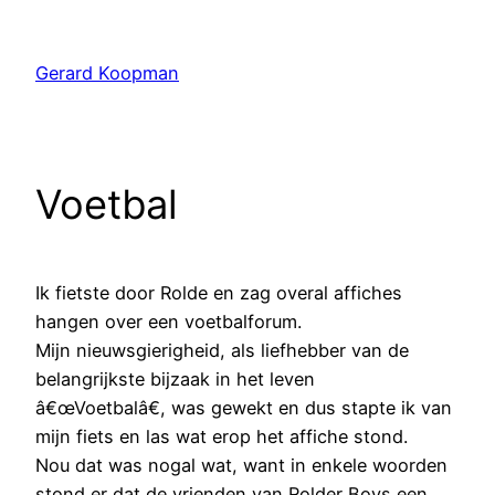
Ga
naar
Gerard Koopman
de
inhoud
Voetbal
Ik fietste door Rolde en zag overal affiches
hangen over een voetbalforum.
Mijn nieuwsgierigheid, als liefhebber van de
belangrijkste bijzaak in het leven
â€œVoetbalâ€, was gewekt en dus stapte ik van
mijn fiets en las wat erop het affiche stond.
Nou dat was nogal wat, want in enkele woorden
stond er dat de vrienden van Rolder Boys een