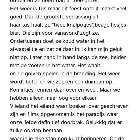
ontbijt en ze heeft dan al thee gezet.
Het weer is fris maar dit feest ontbijt maakt veel
goed. Dan de grootste verrassing:uit
haar tas haalt ze “twee knalpotjes”,beugelflesjes
bier. ‘Die zijn voor vanavond’,zegt ze.
Ondertussen doet ze koud water in het
afwasteiltje en zet ze daar in. Ik kan mijn geluk
niet op. Later hand in hand langs de zee, beiden
met de voeten in het water. Het waait
en de golven spelen in de branding. Het weer
wordt beter en we zoeken een duinpan op.
Konijntjes rennen daar over en weer. Maar we
hebben alleen maar oog voor elkaar.
Vlieland het eiland waar boeken over geschreven
zijn en films opgenomen,is het paradijs waar
onze liefde definitief doorbrak. Gelukkig dat er
zulke oorden bestaan
waar je je elke stap nog kunt herinneren. Op de