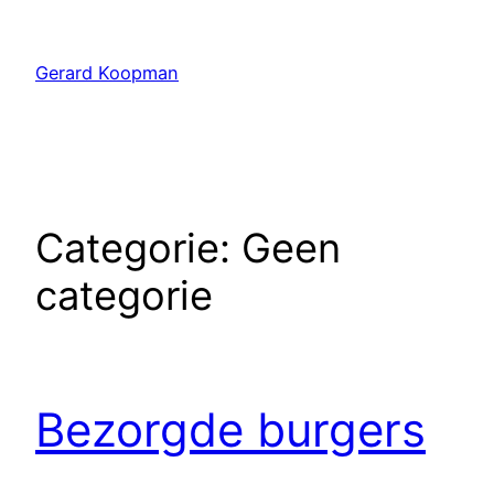
Ga
naar
Gerard Koopman
de
inhoud
Categorie:
Geen
categorie
Bezorgde burgers