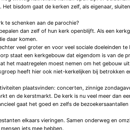
 Het bisdom gaat de kerken zelf, als eigenaar, sluite
rk te schenken aan de parochie?
alen dan zelf of hun kerk openblijft. Als een kerkge
die daar komen.
hter veel groter en voor veel sociale doeleinden te
n dorp staat een kerkgebouw dat eigendom is van de p
 dat het maatregelen moest nemen om het gebouw ui
groep heeft hier ook niet-kerkelijken bij betrokken
 activiteiten plaatsvinden: concerten, zinnige zond
rkt en de kerstmarkt. De kerk is nu veel meer dan e
cieel gaat het goed en zelfs de bezoekersaantallen 
stanten elkaars vieringen. Samen onderweg en omzien
 mensen iets mee hebben.