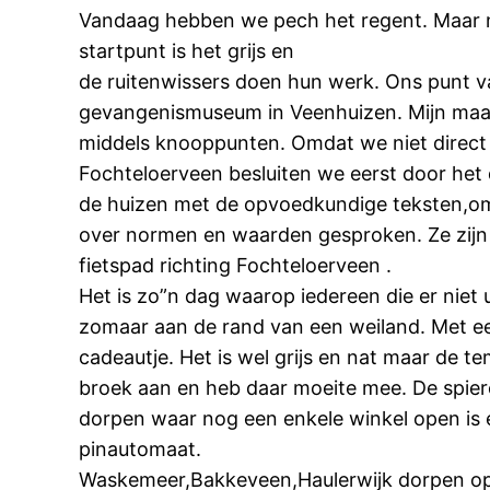
Vandaag hebben we pech het regent. Maar m
startpunt is het grijs en
de ruitenwissers doen hun werk. Ons punt van
gevangenismuseum in Veenhuizen. Mijn maat 
middels knooppunten. Omdat we niet direct 
Fochteloerveen besluiten we eerst door het
de huizen met de opvoedkundige teksten,om 
over normen en waarden gesproken. Ze zijn
fietspad richting Fochteloerveen .
Het is zo”n dag waarop iedereen die er niet u
zomaar aan de rand van een weiland. Met ee
cadeautje. Het is wel grijs en nat maar de 
broek aan en heb daar moeite mee. De spier
dorpen waar nog een enkele winkel open is e
pinautomaat.
Waskemeer,Bakkeveen,Haulerwijk dorpen op de