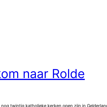
 kom naar Rolde
og twintig katholieke kerken open zijn in Gelderland